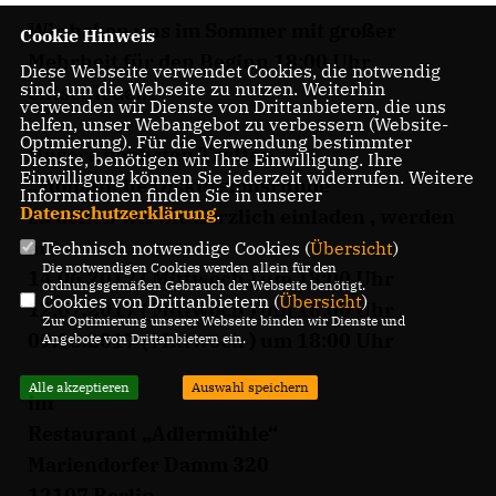
Wir haben uns im Sommer mit großer
Cookie Hinweis
Mehrheit für den Beginn 18:00 Uhr
Diese Webseite verwendet Cookies, die notwendig
sind, um die Webseite zu nutzen. Weiterhin
entschieden.
verwenden wir Dienste von Drittanbietern, die uns
helfen, unser Webangebot zu verbessern (Website-
Optmierung). Für die Verwendung bestimmter
Unsere nächsten Treffen
Dienste, benötigen wir Ihre Einwilligung. Ihre
Einwilligung können Sie jederzeit widerrufen. Weitere
Monatliche Diskussionsrunde“
Informationen finden Sie in unserer
Datenschutzerklärung
.
zu denen wir Sie herzlich einladen , werden
am
Technisch notwendige Cookies (
Übersicht
)
Die notwendigen Cookies werden allein für den
14.06.2017 ( Mittwoch ) um 18:00 Uhr
ordnungsgemäßen Gebrauch der Webseite benötigt.
Cookies von Drittanbietern (
Übersicht
)
12.07.2017 ( Mittwoch ) um 18:00 Uhr
Zur Optimierung unserer Webseite binden wir Dienste und
09.08.2017 ( Mittwoch ) um 18:00 Uhr
Angebote von Drittanbietern ein.
Alle akzeptieren
Auswahl speichern
im
Restaurant „Adlermühle“
Mariendorfer Damm 320
12107 Berlin