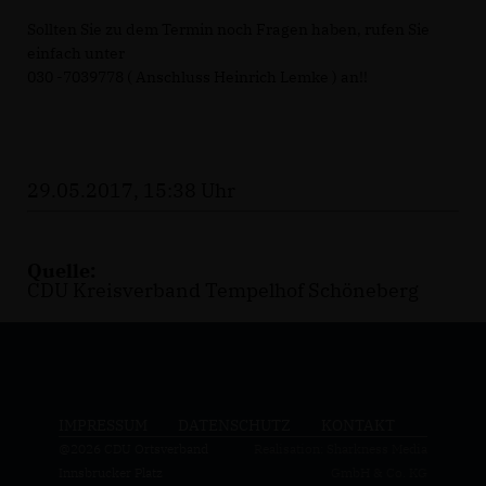
Sollten Sie zu dem Termin noch Fragen haben, rufen Sie
einfach unter
030 -7039778 ( Anschluss Heinrich Lemke ) an!!
29.05.2017, 15:38 Uhr
Quelle:
CDU Kreisverband Tempelhof Schöneberg
IMPRESSUM
DATENSCHUTZ
KONTAKT
@2026 CDU Ortsverband
Realisation: Sharkness Media
Innsbrucker Platz
GmbH & Co. KG