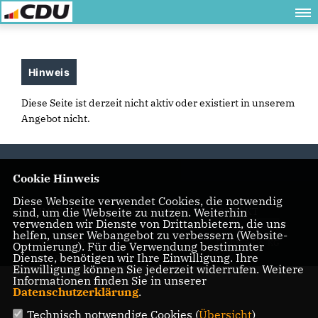
Hinweis
Diese Seite ist derzeit nicht aktiv oder existiert in unserem
Angebot nicht.
Cookie Hinweis
Diese Webseite verwendet Cookies, die notwendig
sind, um die Webseite zu nutzen. Weiterhin
IMPRESSUM
DATENSCHUTZ
KONTAKT
verwenden wir Dienste von Drittanbietern, die uns
@2026 CDU Ortsverband
Realisation: Sharkness Media
helfen, unser Webangebot zu verbessern (Website-
Innsbrucker Platz
GmbH & Co. KG
Optmierung). Für die Verwendung bestimmter
Dienste, benötigen wir Ihre Einwilligung. Ihre
Alle Rechte vorbehalten.
Einwilligung können Sie jederzeit widerrufen. Weitere
Informationen finden Sie in unserer
Datenschutzerklärung
.
Technisch notwendige Cookies (
Übersicht
)