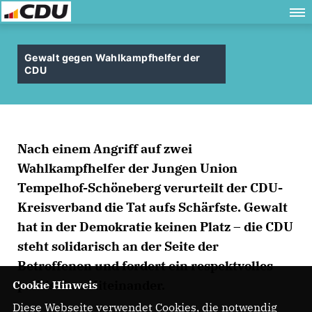
Gewalt gegen Wahlkampfhelfer der
CDU
Nach einem Angriff auf zwei
Wahlkampfhelfer der Jungen Union
Tempelhof-Schöneberg verurteilt der CDU-
Kreisverband die Tat aufs Schärfste. Gewalt
hat in der Demokratie keinen Platz – die CDU
steht solidarisch an der Seite der
Betroffenen und fordert ein respektvolles
politisches Miteinander.
Cookie Hinweis
Diese Webseite verwendet Cookies, die notwendig