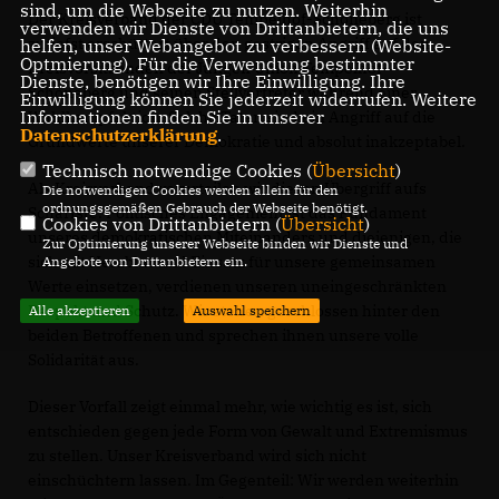
sind, um die Webseite zu nutzen. Weiterhin
Der Kreisverband der CDU Tempelhof-Schöneberg ist
verwenden wir Dienste von Drittanbietern, die uns
zutiefst erschüttert über den gestrigen Angriff auf den
helfen, unser Webangebot zu verbessern (Website-
Optmierung). Für die Verwendung bestimmter
Kreisvorsitzenden der Jungen Union Tempelhof-
Dienste, benötigen wir Ihre Einwilligung. Ihre
Schöneberg und seinen Stellvertreter während einer
Einwilligung können Sie jederzeit widerrufen. Weitere
Informationen finden Sie in unserer
Wahlkampfaktion. Solche Taten sind ein Angriff auf die
Datenschutzerklärung
.
Grundwerte unserer Demokratie und absolut inakzeptabel.
Technisch notwendige Cookies (
Übersicht
)
Als Kreisverband verurteilen wir diesen Übergriff aufs
Die notwendigen Cookies werden allein für den
ordnungsgemäßen Gebrauch der Webseite benötigt.
Schärfste. Politisches Engagement ist das Fundament
Cookies von Drittanbietern (
Übersicht
)
unseres demokratischen Miteinanders und diejenigen, die
Zur Optimierung unserer Webseite binden wir Dienste und
sich mit Herzblut und Einsatz für unsere gemeinsamen
Angebote von Drittanbietern ein.
Werte einsetzen, verdienen unseren uneingeschränkten
Respekt und Schutz. Wir stehen geschlossen hinter den
Alle akzeptieren
Auswahl speichern
beiden Betroffenen und sprechen ihnen unsere volle
Solidarität aus.
Dieser Vorfall zeigt einmal mehr, wie wichtig es ist, sich
entschieden gegen jede Form von Gewalt und Extremismus
zu stellen. Unser Kreisverband wird sich nicht
einschüchtern lassen. Im Gegenteil: Wir werden weiterhin