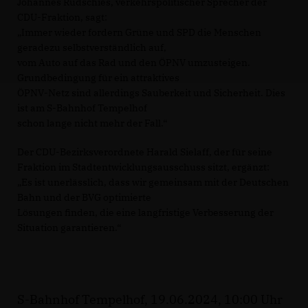
Johannes Rudschies, verkehrspolitischer Sprecher der
CDU-Fraktion, sagt:
Immer wieder fordern Grüne und SPD die Menschen
geradezu selbstverständlich auf,
vom Auto auf das Rad und den ÖPNV umzusteigen.
Grundbedingung für ein attraktives
ÖPNV-Netz sind allerdings Sauberkeit und Sicherheit. Dies
ist am S-Bahnhof Tempelhof
schon lange nicht mehr der Fall.“
Der CDU-Bezirksverordnete Harald Sielaff, der für seine
Fraktion im Stadtentwicklungsausschuss sitzt, ergänzt:
Es ist unerlässlich, dass wir gemeinsam mit der Deutschen
Bahn und der BVG optimierte
Lösungen finden, die eine langfristige Verbesserung der
Situation garantieren.“
S-Bahnhof Tempelhof, 19.06.2024, 10:00 Uhr