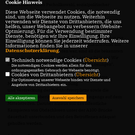
Cookie Hinweis
Dazu erklärt Guido Pschollkowski, sozialpolitischer
Sprecher der CDU-Fraktion und Mitglied im
Diese Webseite verwendet Cookies, die notwendig
sind, um die Webseite zu nutzen. Weiterhin
Ordnungsamtsausschuss:
verwenden wir Dienste von Drittanbietern, die uns
Die Situation am S-Bahnhof Tempelhof ist für Nutzer des
helfen, unser Webangebot zu verbessern (Website-
Optmierung). Für die Verwendung bestimmter
öffentlichen Nahverkehrs, aber
Dienste, benötigen wir Ihre Einwilligung. Ihre
auch für Anwohner, unzumutbar geworden. Nachdem vor
Einwilligung können Sie jederzeit widerrufen. Weitere
einigen Jahren eine Verbesserung der Situation rund um
Informationen finden Sie in unserer
Datenschutzerklärung
.
und im Bahnhof zu attestieren war, sind all die bekannten
Problem wieder zurückgekehrt. Ein echtes Déjà-vu! Wir
Technisch notwendige Cookies (
Übersicht
)
brauchen jetzt wirksame und nachhaltige Lösungen".
Die notwendigen Cookies werden allein für den
ordnungsgemäßen Gebrauch der Webseite benötigt.
Cookies von Drittanbietern (
Übersicht
)
Die CDU-Fraktion fordert bis September wirksame
Zur Optimierung unserer Webseite binden wir Dienste und
Maßnahmen gegen die Vermüllung
Angebote von Drittanbietern ein.
und Verdreckung der Bahnhofsvorplätze sowie die
Verkotung des oberirdischen Fahrstuhleingangs auf dem
Alle akzeptieren
Auswahl speichern
Mittelstreifen. Darüber hinaus soll das öffentliche
Kampieren von Obdachlosen unter der A100-Brücke
dauerhaft unterbunden und den Betroffenen adäquat
geholfen werden.