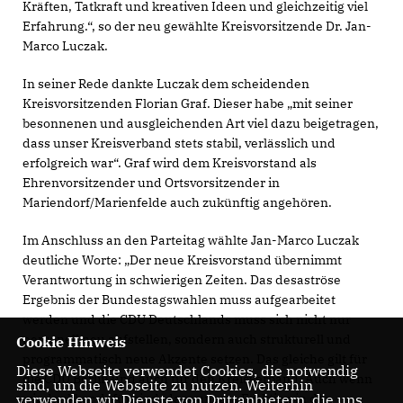
Kräften, Tatkraft und kreativen Ideen und gleichzeitig viel
Erfahrung.“, so der neu gewählte Kreisvorsitzende Dr. Jan-
Marco Luczak.
In seiner Rede dankte Luczak dem scheidenden
Kreisvorsitzenden Florian Graf. Dieser habe „mit seiner
besonnenen und ausgleichenden Art viel dazu beigetragen,
dass unser Kreisverband stets stabil, verlässlich und
erfolgreich war“. Graf wird dem Kreisvorstand als
Ehrenvorsitzender und Ortsvorsitzender in
Mariendorf/Marienfelde auch zukünftig angehören.
Im Anschluss an den Parteitag wählte Jan-Marco Luczak
deutliche Worte: „Der neue Kreisvorstand übernimmt
Verantwortung in schwierigen Zeiten. Das desaströse
Ergebnis der Bundestagswahlen muss aufgearbeitet
werden und die CDU Deutschlands muss sich nicht nur
personell neu aufstellen, sondern auch strukturell und
Cookie Hinweis
programmatisch neue Akzente setzen. Das gleiche gilt für
Diese Webseite verwendet Cookies, die notwendig
die CDU Berlin und auch für den Kreisverband. Auch wenn
sind, um die Webseite zu nutzen. Weiterhin
verwenden wir Dienste von Drittanbietern, die uns
wir dankbar dafür sind, dass unsere Fraktion in der