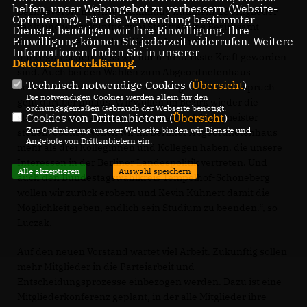
helfen, unser Webangebot zu verbessern (Website-
Bezirksverordnetenversammlung nunmehr 13 Mitglieder
Optmierung). Für die Verwendung bestimmter
zählt und wir zukünftig zwei Stadträte ins Bezirksamt
Dienste, benötigen wir Ihre Einwilligung. Ihre
Einwilligung können Sie jederzeit widerrufen. Weitere
entsenden werden, darf dies nicht darüber
Informationen finden Sie in unserer
hinwegtäuschen, dass wir nur drittstärkste Kraft geworden
Datenschutzerklärung
.
sind. Auch bei den Wahlen zum Abgeordnetenhaus
Technisch notwendige Cookies (
Übersicht
)
konnten wir nur drei Mandate erringen. Unser Anspruch
Die notwendigen Cookies werden allein für den
geht darüber hinaus. Wir wollen im Bezirk wieder die
ordnungsgemäßen Gebrauch der Webseite benötigt.
Cookies von Drittanbietern (
Übersicht
)
stärkste Kraft werden und den Bezirksbürgermeister
Zur Optimierung unserer Webseite binden wir Dienste und
stellen, ebenso wollen wir im Berliner Abgeordnetenhaus
Angebote von Drittanbietern ein.
mehr als drei Kolleginnen und Kollegen haben, die unsere
Interessen in der Berliner Landespolitik vertreten. Und
Alle akzeptieren
Auswahl speichern
auch den Bundestagswahlkreis Tempelhof-Schöneberg
wollen wir zurück erobern und Kevin Kühnert damit die
Möglichkeit geben, endlich sein Studium zu beenden.“, so
Luczak.
Auf den neuen Vorstand wartet viel Arbeit. Zukünftig sollen
mehr Mitglieder in die Parteiarbeit und
Entscheidungsprozesse einbezogen werden. Dazu ist eine
Mitgliederkonferenz geplant, in der alle Mitglieder ihre