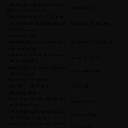
Beauftragter für Presse- und
Denis McGee
Öffentlichkeitsarbeit
Beauftragter für die CDU-Info
und weitere Publikationen des
Johannes Rudschies
Kreisverbandes
Beauftragte für
demographischer Wandel und
Kalbiyenur Yegnidemir
Seniorenpolitik
Beauftragter für Sportvereine
Alexander Schie
und Sportpolitik
Beauftragter für soziale Medien
Patrick Liesener
und Netzwerke
Beauftragte für Jugend-,
Familien-, Schul- und
Kim Müller
Bildungspolitik
Beauftragte für Gleichstellung
Eva Majewski
und Integration
Beauftragter für Arbeitsmarkt-
Thorsten Golm
und Wirtschaftspolitik
Beauftragte für die christlichen
Lisa Winter