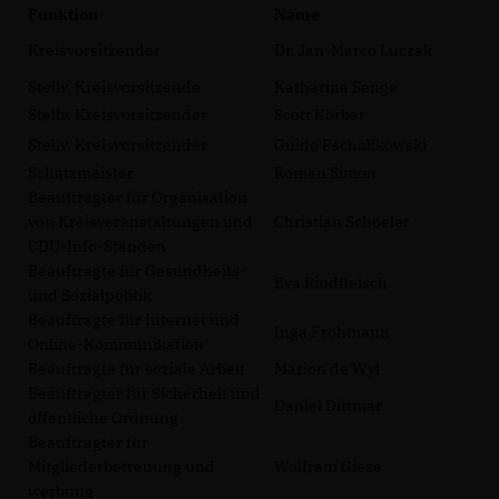
Funktion
Name
Kreisvorsitzender
Dr. Jan-Marco Luczak
Stellv. Kreisvorsitzende
Katharina Senge
Stellv. Kreisvorsitzender
Scott Körber
Stellv. Kreisvorsitzender
Guido Pschollkowski
Schatzmeister
Roman Simon
Beauftragter für Organisation
von Kreisveranstaltungen und
Christian Schoeler
CDU-Info-Ständen
Beauftragte für Gesundheits-
Eva Rindfleisch
und Sozialpolitik
Beauftragte für Internet und
Inga Frohmann
Online-Kommunikation
Beauftragte für soziale Arbeit
Marion de Wyl
Beauftragter für Sicherheit und
Daniel Dittmar
öffentliche Ordnung
Beauftragter für
Mitgliederbetreuung und -
Wolfram Giese
werbung